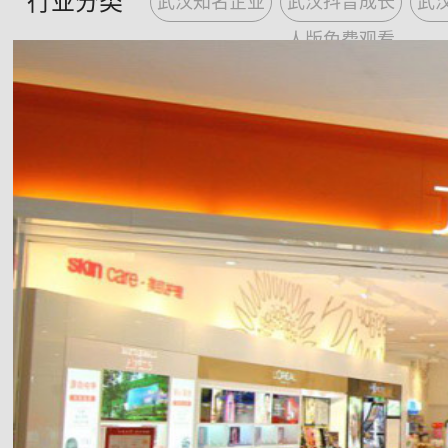
行业分类
武汉知名企业
武汉抖音成长
武
识，合理的收费标准，91抖音成人短视
更优质、更理想的服务。
人版免费观看
Zhicheng decoration is the integration of design and construc
t
grade qualification enterprise. Our company with a long experience on design a
nationwide hotel, villas, shops, factory, office design and decoration; plus eng
construction of central air conditioner, refrigeration equipment installation, 
have a number of well-equipped construction team and high-quality talent team 
conceptions are achieved perfectly embodiment.
For more than 10 years, We are always dedicated to providing professio
from consulting, design, material selection, construction and after-sales service
customer get more senior decoration service, at the meantime we also provide 
Our project managers have many years of work experience, large area d
experience.We are professional that we can provide the perfect construction pla
planning of various styles. We won
excellent
public
reputation
base on our pr
counstruction site management. Moreover, our consummate after-ale serv
our customers feel the most satisfactory service.
Brand new design concept, strong desing strength, strong construction fo
equipment, standard construction management, complete supporting facilities, fi