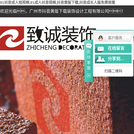
91抖音成人短视频,91成人抖音视频,抖音黄版下载,抖音成长人版免费观看
欢迎光临，广州市抖音黄版下载装饰设计工程有限公司！
抖
客户服务
在线留言
在
线
分享到...
客
服
扫描二维码